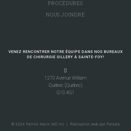
PROCÉDURES
NOUS JOINDRE
VENEZ RENCONTRER NOTRE ÉQUIPE DANS NOS BUREAUX
DE CHIRURGIE SILLERY À SAINTE-FOY!
1270 Avenue William
Québec (Québec)
G1S 4G1
© 2024 Patrick Marin MD Inc |
Réalisation web par Paradis