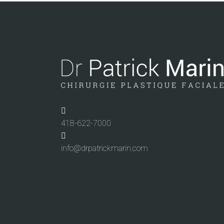
418-622-7000
info@drpatrickmarin.com