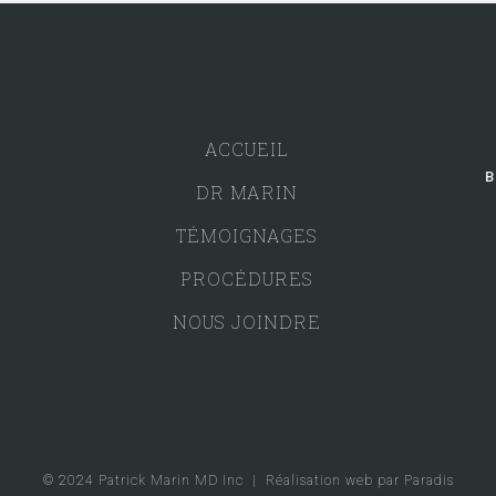
ACCUEIL
B
DR MARIN
TÉMOIGNAGES
PROCÉDURES
NOUS JOINDRE
© 2024 Patrick Marin MD Inc |
Réalisation web par Paradis