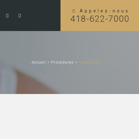
Appelez-nous
418-622-7000
Accueil
>
Procédures
>
Injectables