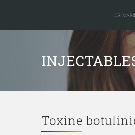
DR MARI
INJECTABLE
Toxine botulin