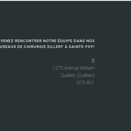
VENEZ RENCONTRER NOTRE ÉQUIPE DANS NOS
UREAUX DE CHIRURGIE SILLERY À SAINTE-FOY!
1270 Avenue William
Québec (Québec)
G1S 4G1